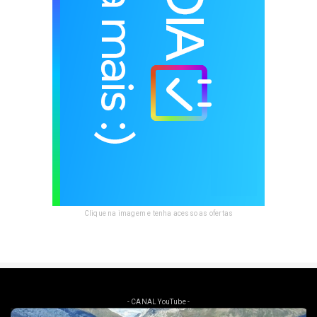
Clique na imagem e tenha acesso as ofertas
- CANAL YouTube -