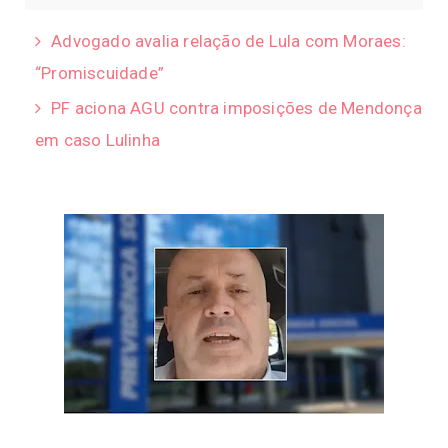
Advogado avalia relação de Lula com Moraes:
“Promiscuidade”
PF aciona AGU contra imposições de Mendonça
em caso Lulinha