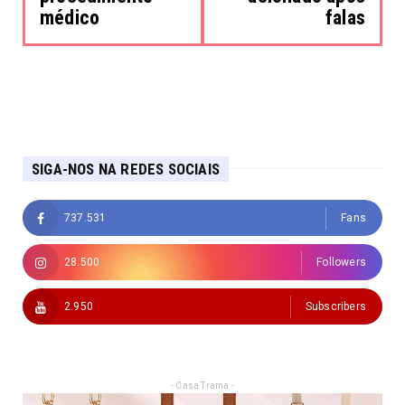
médico
falas
SIGA-NOS NA REDES SOCIAIS
737.531
Fans
28.500
Followers
2.950
Subscribers
- Casa Trama -