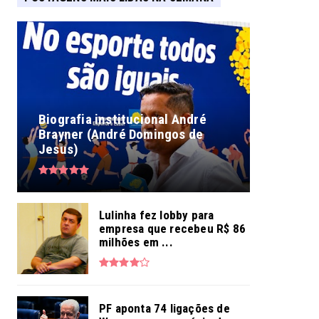
Biografia institucional André
Brayner (André Domingos de
Jesus)
Lulinha fez lobby para
empresa que recebeu R$ 86
milhões em ...
PF aponta 74 ligações de