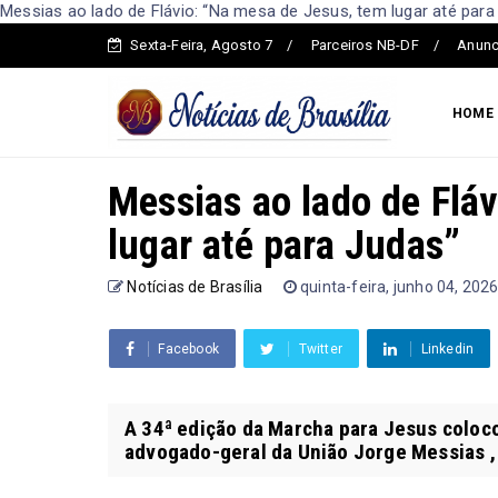
Messias ao lado de Flávio: “Na mesa de Jesus, tem lugar até para 
Sexta-Feira, Agosto 7
Parceiros NB-DF
Anunc
HOME
Messias ao lado de Flá
lugar até para Judas”
Notícias de Brasília
quinta-feira, junho 04, 202
Facebook
Twitter
Linkedin
A 34ª edição da Marcha para Jesus colocou
advogado-geral da União Jorge Messias , 