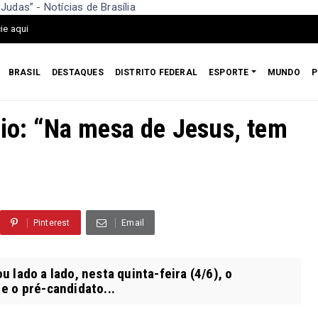
Judas” - Notícias de Brasília
ie aqui
BRASIL
DESTAQUES
DISTRITO FEDERAL
ESPORTE
MUNDO
P
vio: “Na mesa de Jesus, tem
6
Pinterest
Email
 lado a lado, nesta quinta-feira (4/6), o
e o pré-candidato...