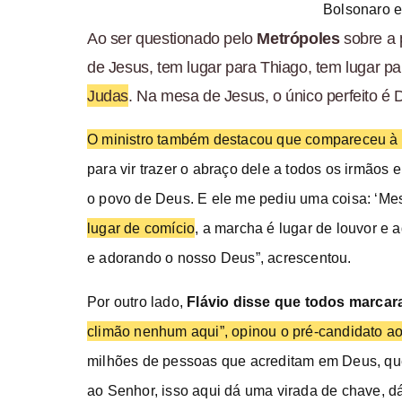
Bolsonaro es
Ao ser questionado pelo
Metrópoles
sobre a 
de Jesus, tem lugar para Thiago, tem lugar p
Judas
. Na mesa de Jesus, o único perfeito é 
O ministro também destacou que compareceu à m
para vir trazer o abraço dele a todos os irmãos e
o povo de Deus. E ele me pediu uma coisa: ‘Mes
lugar de comício
, a marcha é lugar de louvor e 
e adorando o nosso Deus”, acrescentou.
Por outro lado,
Flávio disse que todos marca
climão nenhum aqui”, opinou o pré-candidato a
milhões de pessoas que acreditam em Deus, que
ao Senhor, isso aqui dá uma virada de chave, d