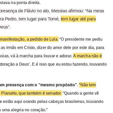
tava na ponta direita.
presença de Flávio no ato, Messias afirmou: “Na mesa
ara Pedro, tem lugar para Tomé,
tem lugar até para
Deus”.
anifestação, a pedido de Lula.
“O presidente me pediu
 as irmãs em Cristo, dizer do amor dele por este dia, para
sias, vá à marcha para louvar e adorar.
A marcha não é
adoração a Deus’. E é isso que eu estou fazendo, louvando
ram presença com o “mesmo propósito”
.
“Não tem
o Planalto, que também é senador.
“Quando a gente vê
 estão aqui orando pelas cabeças brasileiras, louvando
á uma alegria no coração.”