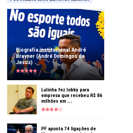
Biografia institucional André
Brayner (André Domingos de
Jesus)
Lulinha fez lobby para
empresa que recebeu R$ 86
milhões em ...
PF aponta 74 ligações de