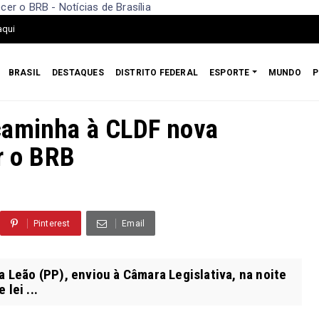
er o BRB - Notícias de Brasília
aqui
BRASIL
DESTAQUES
DISTRITO FEDERAL
ESPORTE
MUNDO
P
caminha à CLDF nova
r o BRB
6
Pinterest
Email
a Leão (PP), enviou à Câmara Legislativa, na noite
lei ...