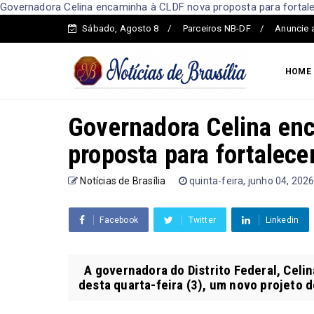
Governadora Celina encaminha à CLDF nova proposta para fortalec
Sábado, Agosto 8
Parceiros NB-DF
Anuncie 
HOME
Governadora Celina en
proposta para fortalece
Notícias de Brasília
quinta-feira, junho 04, 202
Facebook
Twitter
Linkedin
A governadora do Distrito Federal, Celin
desta quarta-feira (3), um novo projeto de 