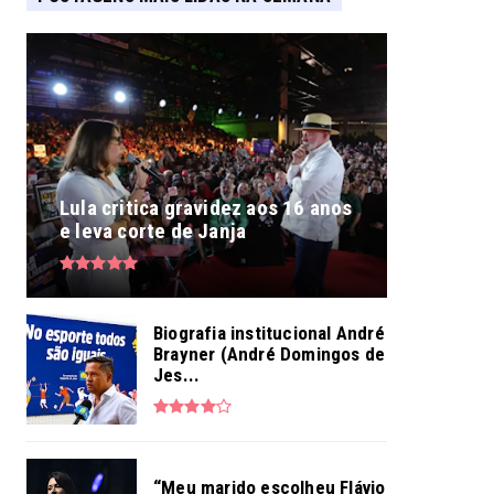
Lula critica gravidez aos 16 anos
e leva corte de Janja
Biografia institucional André
Brayner (André Domingos de
Jes...
“Meu marido escolheu Flávio