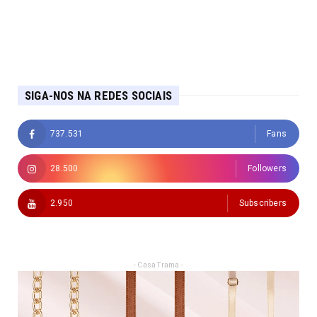
SIGA-NOS NA REDES SOCIAIS
737.531
Fans
28.500
Followers
2.950
Subscribers
- Casa Trama -