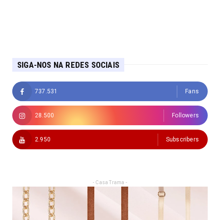
SIGA-NOS NA REDES SOCIAIS
737.531
Fans
28.500
Followers
2.950
Subscribers
- Casa Trama -