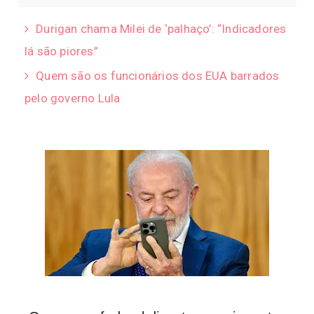
Durigan chama Milei de ‘palhaço’: “Indicadores
lá são piores”
Quem são os funcionários dos EUA barrados
pelo governo Lula