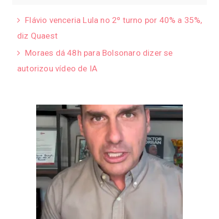
Flávio venceria Lula no 2º turno por 40% a 35%,
diz Quaest
Moraes dá 48h para Bolsonaro dizer se
autorizou vídeo de IA