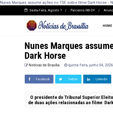
Nunes Marques assume ações no TSE sobre filme Dark Horse - Not
Sexta-Feira, Agosto 7
Parceiros NB-DF
Anunc
HOME
Nunes Marques assume 
Dark Horse
Notícias de Brasília
quinta-feira, junho 04, 202
Facebook
Twitter
Linkedin
O presidente do Tribunal Superior Eleito
de duas ações relacionadas ao filme Dark