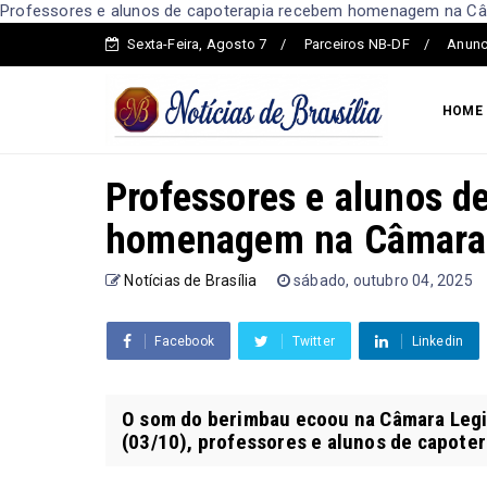
Professores e alunos de capoterapia recebem homenagem na Câmar
Sexta-Feira, Agosto 7
Parceiros NB-DF
Anunc
HOME
Professores e alunos d
homenagem na Câmara 
Notícias de Brasília
sábado, outubro 04, 2025
Facebook
Twitter
Linkedin
O som do berimbau ecoou na Câmara Legisl
(03/10), professores e alunos de capoter