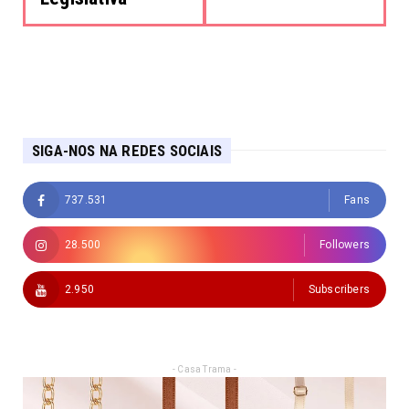
SIGA-NOS NA REDES SOCIAIS
737.531
Fans
28.500
Followers
2.950
Subscribers
- Casa Trama -