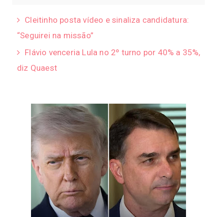
Cleitinho posta vídeo e sinaliza candidatura:
“Seguirei na missão”
Flávio venceria Lula no 2º turno por 40% a 35%,
diz Quaest