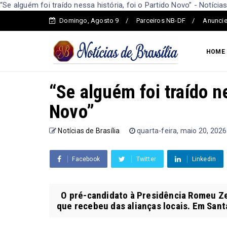
“Se alguém foi traído nessa história, foi o Partido Novo” - Notícias
Domingo, Agosto 9
Parceiros NB-DF
Anuncie
HOME
“Se alguém foi traído ne
Novo”
Notícias de Brasília
quarta-feira, maio 20, 2026
Facebook
Twitter
Linkedin
O pré-candidato à Presidência Romeu Ze
que recebeu das alianças locais. Em Santa