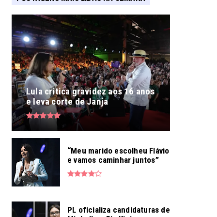
Lula critica gravidez aos 16 anos
e leva corte de Janja
“Meu marido escolheu Flávio
e vamos caminhar juntos”
PL oficializa candidaturas de