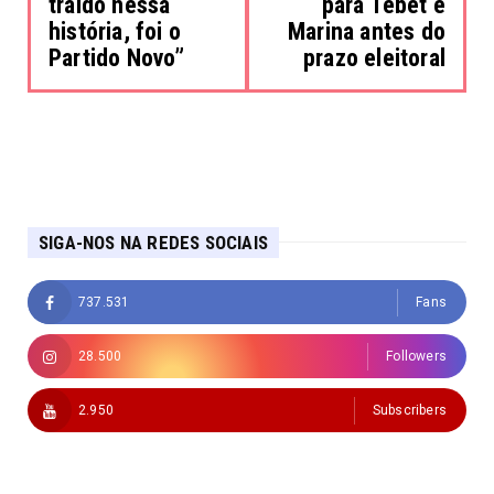
traído nessa
para Tebet e
história, foi o
Marina antes do
Partido Novo”
prazo eleitoral
SIGA-NOS NA REDES SOCIAIS
737.531
Fans
28.500
Followers
2.950
Subscribers