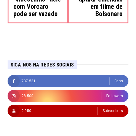
com Vorcaro
em filme de
pode ser vazado
Bolsonaro
SIGA-NOS NA REDES SOCIAIS
737.531
Fans
28.500
Followers
2.950
Subscribers