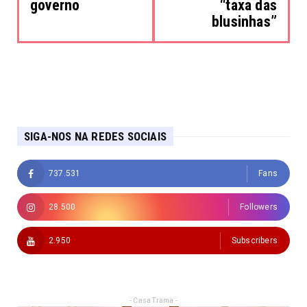
governo
“taxa das
blusinhas”
SIGA-NOS NA REDES SOCIAIS
737.531
Fans
28.500
Followers
2.950
Subscribers
- Casa Trama -