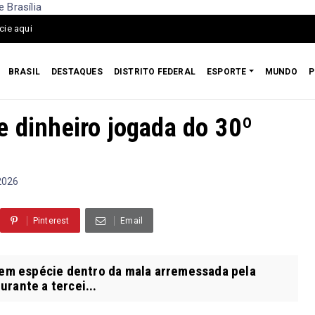
 Brasília
cie aqui
BRASIL
DESTAQUES
DISTRITO FEDERAL
ESPORTE
MUNDO
P
e dinheiro jogada do 30º
 2026
Pinterest
Email
 em espécie dentro da mala arremessada pela
rante a tercei...