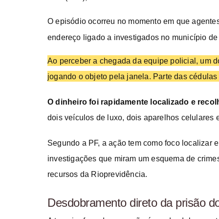
O episódio ocorreu no momento em que agent
endereço ligado a investigados no município de
Ao perceber a chegada da equipe policial, um d
jogando o objeto pela janela. Parte das cédulas
O dinheiro foi rapidamente localizado e recolh
dois veículos de luxo, dois aparelhos celulares
Segundo a PF, a ação tem como foco localizar e
investigações que miram um esquema de crimes 
recursos da Rioprevidência.
Desdobramento direto da prisão do