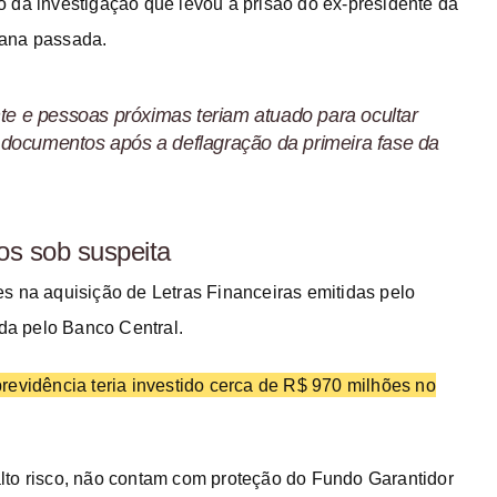
 da investigação que levou à prisão do ex-presidente da
mana passada.
nte e pessoas próximas teriam atuado para ocultar
r documentos após a deflagração da primeira fase da
os sob suspeita
s na aquisição de Letras Financeiras emitidas pelo
ada pelo Banco Central.
revidência teria investido cerca de R$ 970 milhões no
lto risco, não contam com proteção do Fundo Garantidor