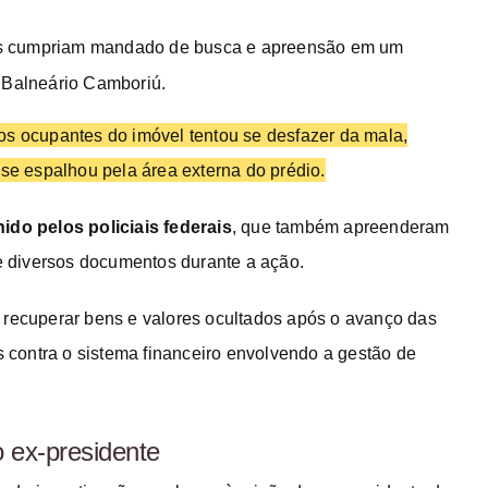
es cumpriam mandado de busca e apreensão em um
 Balneário Camboriú.
os ocupantes do imóvel tentou se desfazer da mala,
 se espalhou pela área externa do prédio.
ido pelos policiais federais
, que também apreenderam
 e diversos documentos durante a ação.
 recuperar bens e valores ocultados após o avanço das
contra o sistema financeiro envolvendo a gestão de
 ex-presidente