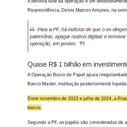
A terceira fase da operação é um desdobramento
Rioprevidência, Deivis Marcon Antunes, na se
Para a PF, há indícios de que o ex-dirige
patrimônio, apagar rastros digitais e remove
operação, em janeiro.
Quase R$ 1 bilhão em investiment
A Operação Barco de Papel apura irregularidade
Banco Master, instituição posteriormente liquid
Entre novembro de 2023 e julho de 2024, a Riop
banco.
Segundo a PF, os papéis são considerados de a