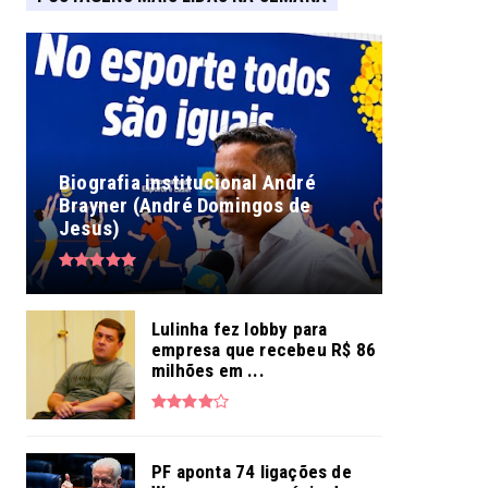
Biografia institucional André
Brayner (André Domingos de
Jesus)
Lulinha fez lobby para
empresa que recebeu R$ 86
milhões em ...
PF aponta 74 ligações de