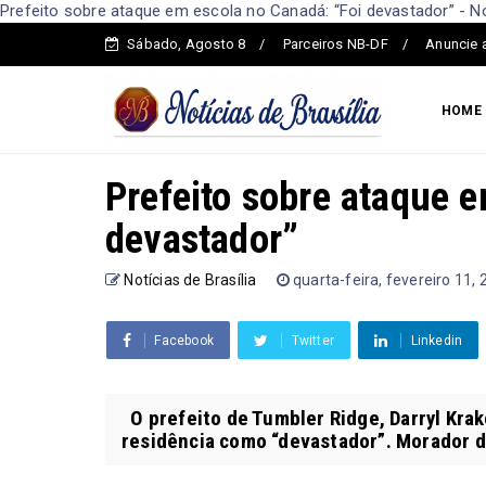
Prefeito sobre ataque em escola no Canadá: “Foi devastador” - Not
Sábado, Agosto 8
Parceiros NB-DF
Anuncie 
HOME
Prefeito sobre ataque 
devastador”
Notícias de Brasília
quarta-feira, fevereiro 11,
Facebook
Twitter
Linkedin
O prefeito de Tumbler Ridge, Darryl Krak
residência como “devastador”. Morador da