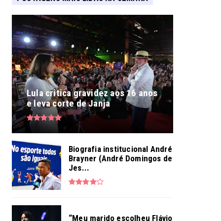
Lula critica gravidez aos 16 anos
e leva corte de Janja
Biografia institucional André
Brayner (André Domingos de
Jes...
“Meu marido escolheu Flávio