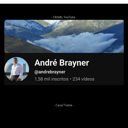
“Meu marido escolheu Flávio e vamos
caminhar juntos”
PL oficializa candidaturas de Michelle
e Bia Kicis ao Senado
PF aponta 74 ligações de Wagner com
ex-sócio de Vorcaro