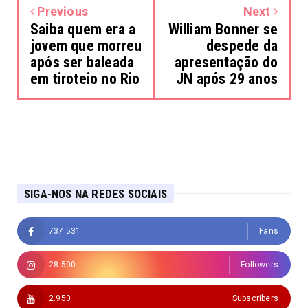
Previous
Next
Saiba quem era a
William Bonner se
jovem que morreu
despede da
após ser baleada
apresentação do
em tiroteio no Rio
JN após 29 anos
SIGA-NOS NA REDES SOCIAIS
737.531
Fans
28.500
Followers
2.950
Subscribers