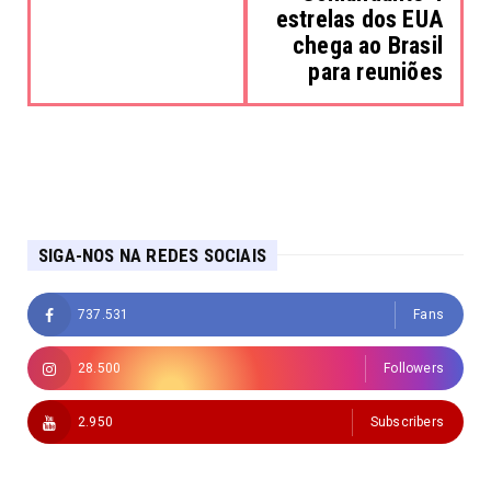
estrelas dos EUA
chega ao Brasil
para reuniões
SIGA-NOS NA REDES SOCIAIS
737.531
Fans
28.500
Followers
2.950
Subscribers