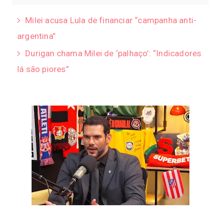
Milei acusa Lula de financiar “campanha anti-
argentina”
Durigan chama Milei de ‘palhaço’: “Indicadores
lá são piores”