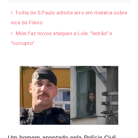
Folha de S.Paulo admite erro em matéria sobre
vice de Flávio
Milei faz novos ataques a Lula: "ladrão" e
"corrupto"
Um homem apontado pela Polícia Civil