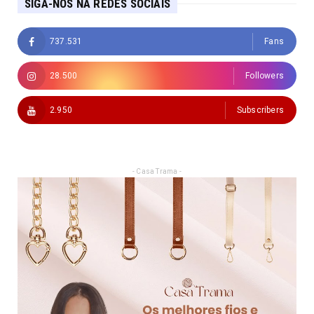
SIGA-NOS NA REDES SOCIAIS
737.531
Fans
28.500
Followers
2.950
Subscribers
- Casa Trama -