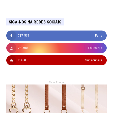
SIGA-NOS NA REDES SOCIAIS
737.531
Fans
28.500
Followers
2.950
Subscribers
- Casa Trama -