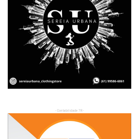
- Contabilidade 7R -