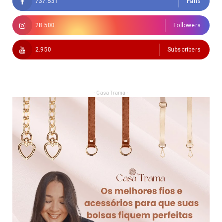
737.531
Fans
28.500
Followers
2.950
Subscribers
- Casa Trama -