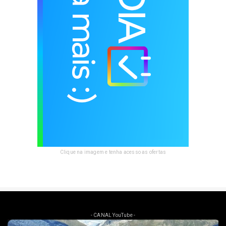
Clique na imagem e tenha acesso as ofertas
- CANAL YouTube -