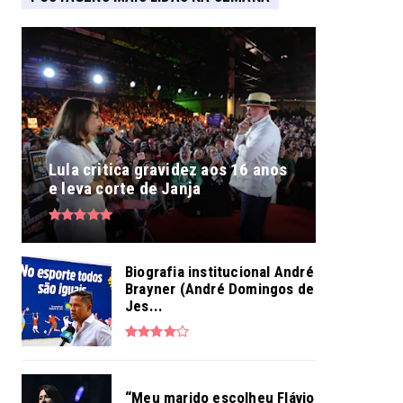
Lula critica gravidez aos 16 anos
e leva corte de Janja
Biografia institucional André
Brayner (André Domingos de
Jes...
“Meu marido escolheu Flávio