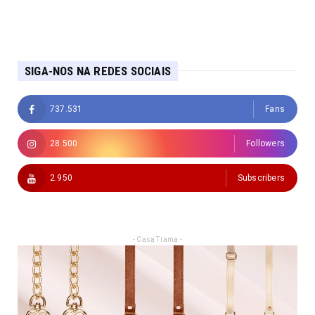
SIGA-NOS NA REDES SOCIAIS
737.531
Fans
28.500
Followers
2.950
Subscribers
- Casa Trama -