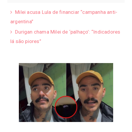
Milei acusa Lula de financiar “campanha anti-
argentina”
Durigan chama Milei de ‘palhaço’: “Indicadores
lá são piores”