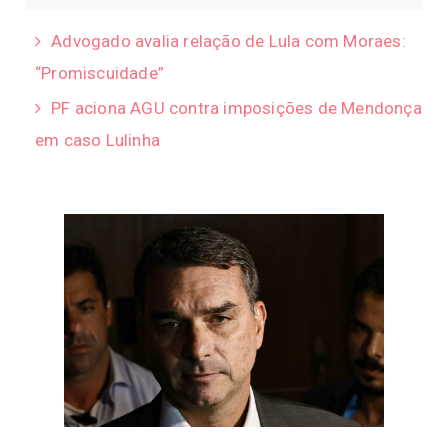
Advogado avalia relação de Lula com Moraes:
“Promiscuidade”
PF aciona AGU contra imposições de Mendonça
em caso Lulinha