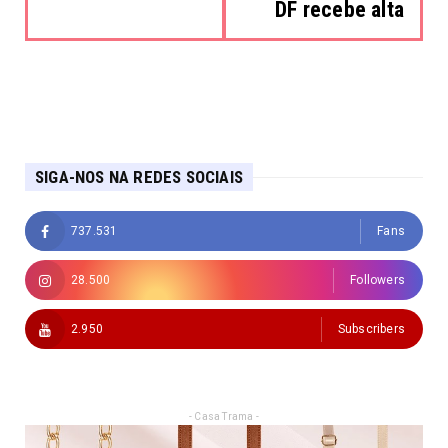
DF recebe alta
SIGA-NOS NA REDES SOCIAIS
737.531
Fans
28.500
Followers
2.950
Subscribers
- Casa Trama -