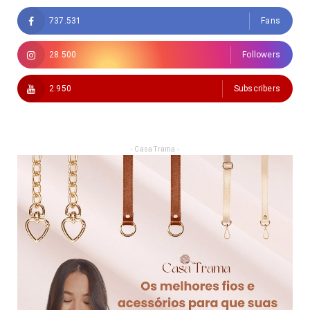
737.531
Fans
28.500
Followers
2.950
Subscribers
- Casa Trama -