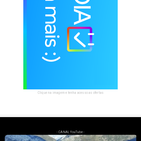
Clique na imagem e tenha acesso as ofertas
- CANAL YouTube -