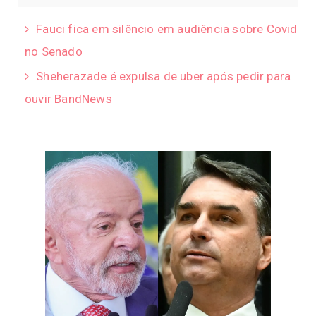
Fauci fica em silêncio em audiência sobre Covid
no Senado
Sheherazade é expulsa de uber após pedir para
ouvir BandNews