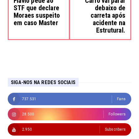
Flávio pede ao
Carro vai parar
STF que declare
debaixo de
Moraes suspeito
carreta após
em caso Master
acidente na
Estrutural.
SIGA-NOS NA REDES SOCIAIS
737.531
Fans
28.500
Followers
2.950
Subscribers