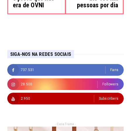
era de OVNI
pessoas por dia
SIGA-NOS NA REDES SOCIAIS
737.531
Fans
28.500
Followers
2.950
Subscribers
- Casa Trama -