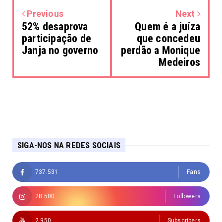
Previous
Next
52% desaprova
Quem é a juíza
participação de
que concedeu
Janja no governo
perdão a Monique
Medeiros
SIGA-NOS NA REDES SOCIAIS
737.531
Fans
28.500
Followers
2.950
Subscribers