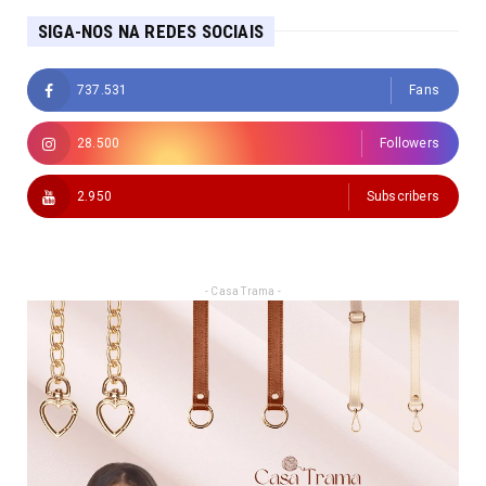
SIGA-NOS NA REDES SOCIAIS
737.531
Fans
28.500
Followers
2.950
Subscribers
- Casa Trama -