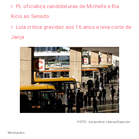
PL oficializa candidaturas de Michelle e Bia
Kicis ao Senado
Lula critica gravidez aos 16 anos e leva corte de
Janja
FOTO :Jacqueline Lisboa/Especial
Metrópoles