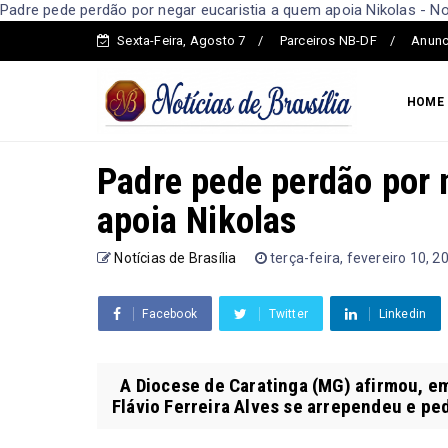
Padre pede perdão por negar eucaristia a quem apoia Nikolas - Not
Sexta-Feira, Agosto 7
Parceiros NB-DF
Anunc
HOME
Padre pede perdão por 
apoia Nikolas
Notícias de Brasília
terça-feira, fevereiro 10, 2
Facebook
Twitter
Linkedin
A Diocese de Caratinga (MG) afirmou, em
Flávio Ferreira Alves se arrependeu e ped