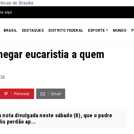
ícias de Brasília
ie aqui
BRASIL
DESTAQUES
DISTRITO FEDERAL
ESPORTE
MUNDO
P
negar eucaristia a quem
026
Pinterest
Email
 nota divulgada neste sábado (8), que o padre
iu perdão ap...