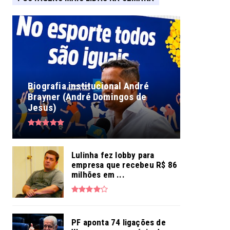
Biografia institucional André
Brayner (André Domingos de
Jesus)
Lulinha fez lobby para
empresa que recebeu R$ 86
milhões em ...
PF aponta 74 ligações de