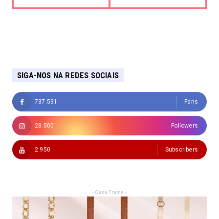
SIGA-NOS NA REDES SOCIAIS
737.531
Fans
28.500
Followers
2.950
Subscribers
- Casa Trama -