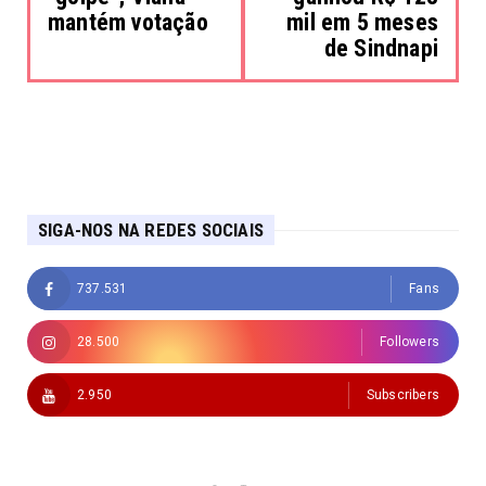
mantém votação
mil em 5 meses
de Sindnapi
SIGA-NOS NA REDES SOCIAIS
737.531
Fans
28.500
Followers
2.950
Subscribers