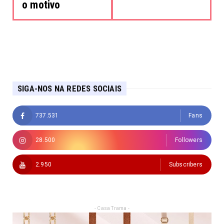
o motivo
SIGA-NOS NA REDES SOCIAIS
737.531
Fans
28.500
Followers
2.950
Subscribers
- Casa Trama -