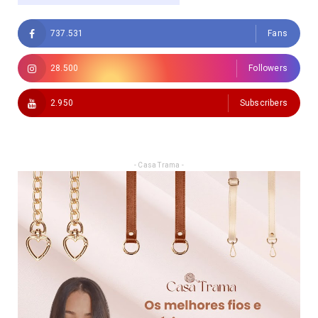
737.531
Fans
28.500
Followers
2.950
Subscribers
- Casa Trama -