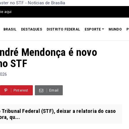
ter no STF - Notícias de Brasília
ie aqui
BRASIL
DESTAQUES
DISTRITO FEDERAL
ESPORTE
MUNDO
P
 André Mendonça é novo
 no STF
2026
Pinterest
Email
Tribunal Federal (STF), deixar a relatoria do caso
ra, qu...