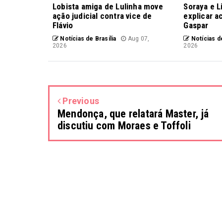
Lobista amiga de Lulinha move
Soraya e L
ação judicial contra vice de
explicar a
Flávio
Gaspar
Notícias de Brasília
Aug 07,
Notícias de
2026
2026
Previous
Mendonça, que relatará Master, já
discutiu com Moraes e Toffoli