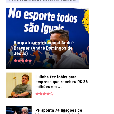
Biografia institucional André
Brayner (André Domingos de
Jesus)
Lulinha fez lobby para
empresa que recebeu R$ 86
milhões em ...
PF aponta 74 ligações de