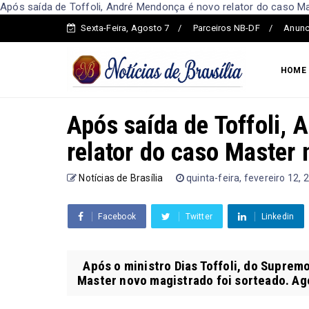
Após saída de Toffoli, André Mendonça é novo relator do caso Mas
Sexta-Feira, Agosto 7
Parceiros NB-DF
Anunc
HOME
Após saída de Toffoli,
relator do caso Master
Notícias de Brasília
quinta-feira, fevereiro 12, 
Facebook
Twitter
Linkedin
Após o ministro Dias Toffoli, do Supremo 
Master novo magistrado foi sorteado. Ago