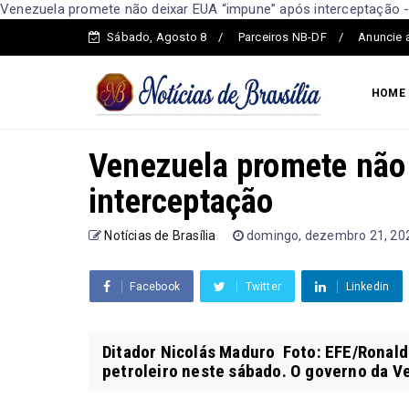
Venezuela promete não deixar EUA “impune” após interceptação - 
Sábado, Agosto 8
Parceiros NB-DF
Anuncie 
HOME
Venezuela promete não
interceptação
Notícias de Brasília
domingo, dezembro 21, 20
Facebook
Twitter
Linkedin
Ditador Nicolás Maduro Foto: EFE/Ronal
petroleiro neste sábado. O governo da V