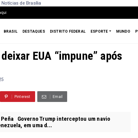
Notícias de Brasília
aqui
BRASIL
DESTAQUES
DISTRITO FEDERAL
ESPORTE
MUNDO
P
 deixar EUA “impune” após
25
Pinterest
Email
d Peña Governo Trump interceptou um navio
enezuela, em uma d...