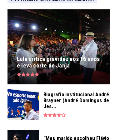
Lula critica gravidez aos 16 anos
e leva corte de Janja
Biografia institucional André
Brayner (André Domingos de
Jes...
“Meu marido escolheu Flávio