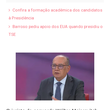
Confira a formação acadêmica dos candidatos
à Presidência
Barroso pediu apoio dos EUA quando presidiu o
TSE