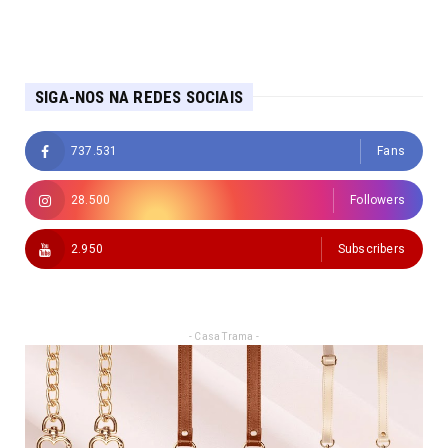
SIGA-NOS NA REDES SOCIAIS
737.531
Fans
28.500
Followers
2.950
Subscribers
- Casa Trama -