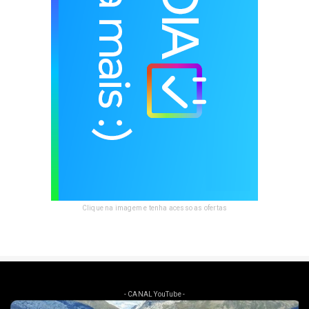
Clique na imagem e tenha acesso as ofertas
- CANAL YouTube -