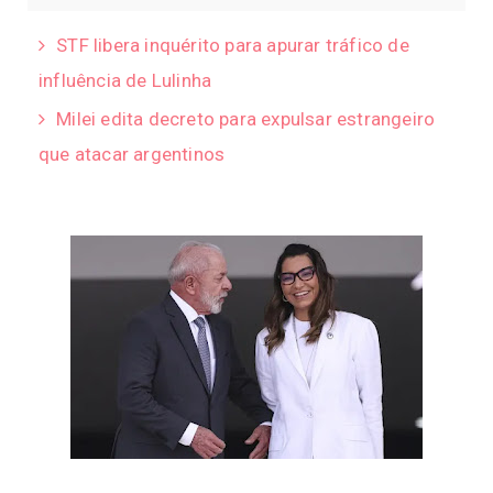
STF libera inquérito para apurar tráfico de
influência de Lulinha
Milei edita decreto para expulsar estrangeiro
que atacar argentinos