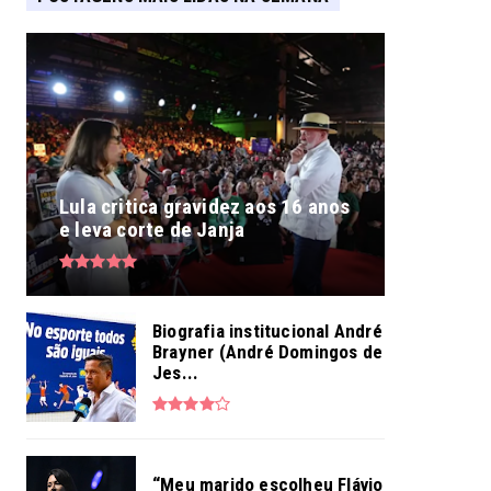
Lula critica gravidez aos 16 anos
e leva corte de Janja
Biografia institucional André
Brayner (André Domingos de
Jes...
“Meu marido escolheu Flávio