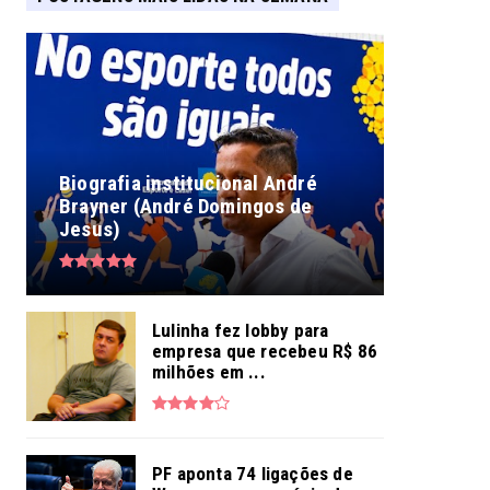
Biografia institucional André
Brayner (André Domingos de
Jesus)
Lulinha fez lobby para
empresa que recebeu R$ 86
milhões em ...
PF aponta 74 ligações de