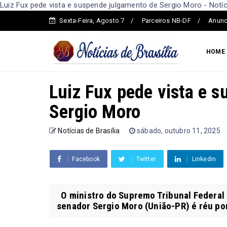
Luiz Fux pede vista e suspende julgamento de Sergio Moro - Notíci
Sexta-Feira, Agosto 7
Parceiros NB-DF
Anunc
HOME
Luiz Fux pede vista e 
Sergio Moro
Notícias de Brasília
sábado, outubro 11, 2025
Facebook
Twitter
Linkedin
O ministro do Supremo Tribunal Federal 
senador Sergio Moro (União-PR) é réu por