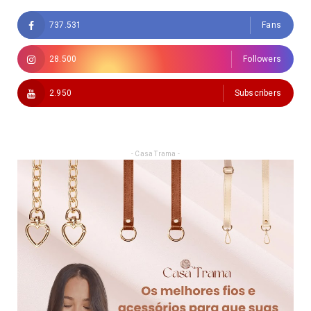
737.531
Fans
28.500
Followers
2.950
Subscribers
- Casa Trama -