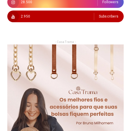
28.500
Followers
2.950
Subscribers
- Casa Trama -