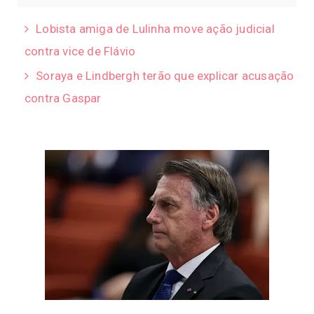
Lobista amiga de Lulinha move ação judicial
contra vice de Flávio
Soraya e Lindbergh terão que explicar acusação
contra Gaspar