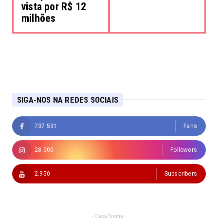
vista por R$ 12
milhões
SIGA-NOS NA REDES SOCIAIS
737.531
Fans
28.500
Followers
2.950
Subscribers
- Casa Trama -