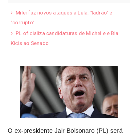
Milei faz novos ataques a Lula: "ladrão" e
"corrupto"
PL oficializa candidaturas de Michelle e Bia
Kicis ao Senado
O ex-presidente Jair Bolsonaro (PL) será