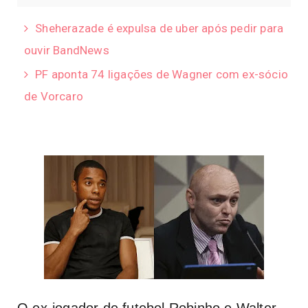
Sheherazade é expulsa de uber após pedir para
ouvir BandNews
PF aponta 74 ligações de Wagner com ex-sócio
de Vorcaro
O ex-jogador de futebol Robinho e Walter